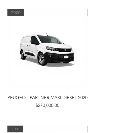
2020
2017
PEUGEOT PARTNER MAXI DIÉSEL 2020
MITSUBISHI L200 
Precio
$270,000.00
2016
2024