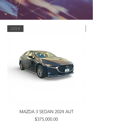
2024
2020
MAZDA 3 SEDAN 2024 AUT
Precio
$375,000.00