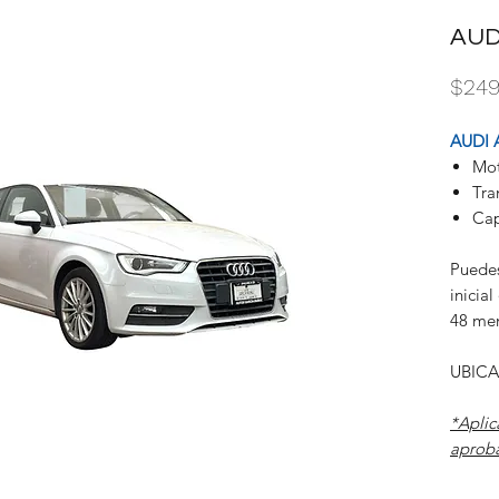
AUD
$249
AUDI 
Mot
Tra
Cap
Puedes
inicia
48 me
UBICA
*Aplic
aproba