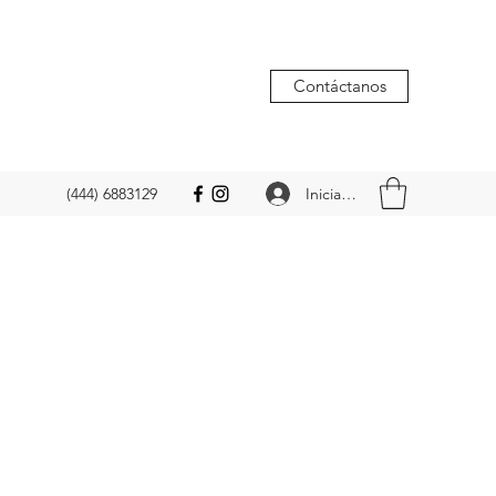
Contáctanos
Iniciar sesión
(444) 6883129