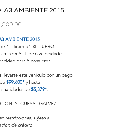
I A3 AMBIENTE 2015
Precio
,000.00
A3 AMBIENTE 2015
or 4 cilindros 1.8L TURBO
nsmisión AUT de 6 velocidades
acidad para 5 pasajeros
 llevarte este vehiculo con un pago
l de
$99,600*
y hasta
nsualidades de
$5,379*
.
CIÓN: SUCURSAL GÁLVEZ
an restricciones, sujeto a
ción de crédito