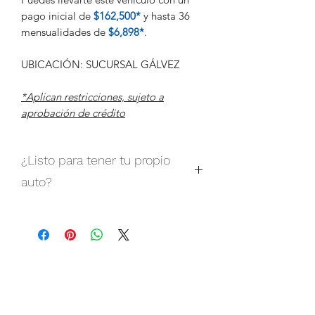
pago inicial de
$162,500*
y hasta 36
mensualidades de
$6,898*
.
UBICACIÓN: SUCURSAL GÁLVEZ
*Aplican restricciones, sujeto a
aprobación de crédito
¿Listo para tener tu propio
auto?
¡Contáctanos para obtener una
cotización y atención personalizada!
Nuestro equipo está aquí para
ayudarte a hacer realidad tu sueño de
tener un auto nuevo. ¡Llama o envía un
mensaje hoy mismo!