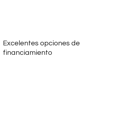
Excelentes opciones de
financiamiento
Autos García Muñoz quiere que usted quede
totalmente satisfecho con su nuevo vehículo.
Nuestro equipo está aquí para facilitar el
trámite con excelentes opciones
financiamiento que se adaptan a sus
necesidades.
¿Busca una solución de financiamiento a una
excelente tasa y con cómodas mensualidades?